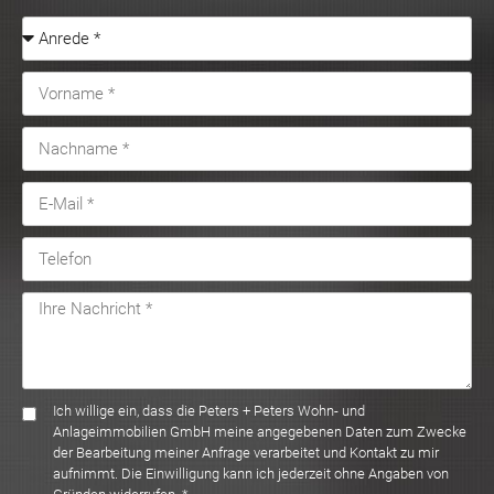
Ich willige ein, dass die Peters + Peters Wohn- und
Anlageimmobilien GmbH meine angegebenen Daten zum Zwecke
der Bearbeitung meiner Anfrage verarbeitet und Kontakt zu mir
aufnimmt. Die Einwilligung kann ich jederzeit ohne Angaben von