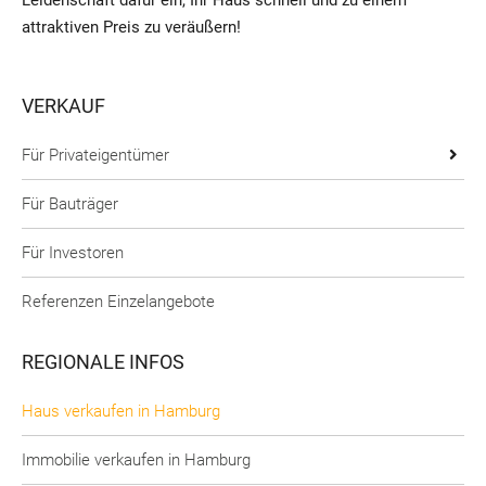
attraktiven Preis zu veräußern!
VERKAUF
Für Privateigentümer
Schneller & besser verkaufen
Für Bauträger
Werteinschätzung
Für Investoren
Leistungsgarantie
Referenzen Einzelangebote
Hamburger Markt
REGIONALE INFOS
Belohnung für Ihren Tipp
Haus verkaufen in Hamburg
Immobilie verkaufen in Hamburg