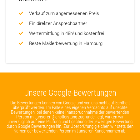
Verkauf zum angemessenen Preis
Ein direkter Ansprechpartner
Wertermittlung in 48h! und kostenfrei
Beste Maklerbewertung in Hamburg
Unsere Google-Bewertungen
Die Bewertungen können von Google und von uns nicht auf Echtheit
überprüft werden. Im Falle eines eigenen Verdachts auf unechte
Bewertungen, bei denen keine Inanspruchnahme der bewertenden
Person mit unserer Dienstleistung zugrunde liegt, wirken wir
unverzüglich auf eine Prüfung und Löschung der jeweiligen Bewertung
durch Google Bewertungen hin. Zur Überprüfung gleichen wir stets den
Namen der bewertenden Person mit unseren Kundennamen ab.