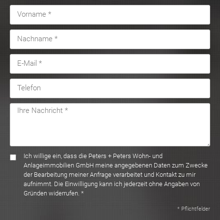
Ich willige ein, dass die Peters + Peters Wohn- und
Anlageimmobilien GmbH meine angegebenen Daten zum Zwecke
der Bearbeitung meiner Anfrage verarbeitet und Kontakt zu mir
aufnimmt. Die Einwilligung kann ich jederzeit ohne Angaben von
Gründen widerrufen. *
* Pflichtfelder