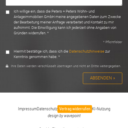
Ich willige ein, dass die Peters + Peters Wohn- und
Anlageimmobilien GmbH meine angegebenen Daten zum Zwecke
der Bearbeitung meiner Anfrage verarbeitet und Kontakt zu mir
aufnimmt. Die Einwilligung kann ich jederzeit ohne Angaben von
Gründen widerrufen. *
* Pflichtfelder
Hiermit bestätige ich, dass ich die
Datenschutzhinweise
zur
Kenntnis genommen habe. *
Ihre Daten werden verschlüsselt übertragen und nicht an Dritte weitergegeben.
ABSENDEN »
Impressum
Datenschutz
Vertrag widerrufen
KI‑Nutzung
design by wavepoint