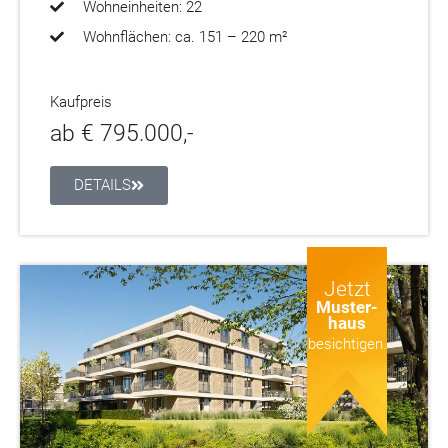
Wohneinheiten: 22
Wohnflächen: ca. 151 – 220 m²
Kaufpreis
ab € 795.000,-
DETAILS
Jetzt
Muster-
sofort
haus
bezugs-
besichtigen.
fertig.