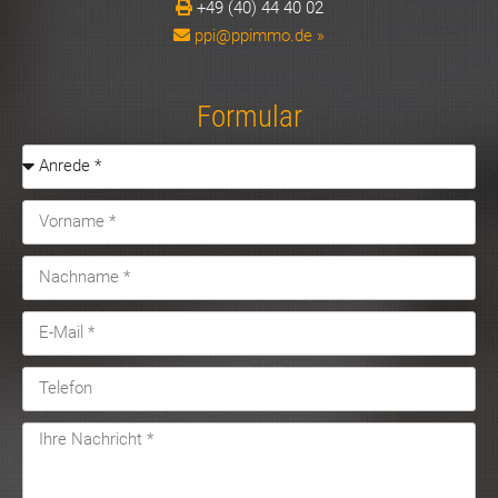
+49 (40) 44 40 02
ppi@ppimmo.de »
Formular