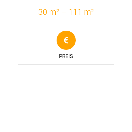
30 m² – 111 m²
PREIS
ab € 319.000,-
PROJEKTUNTERLAGEN BESTELLEN