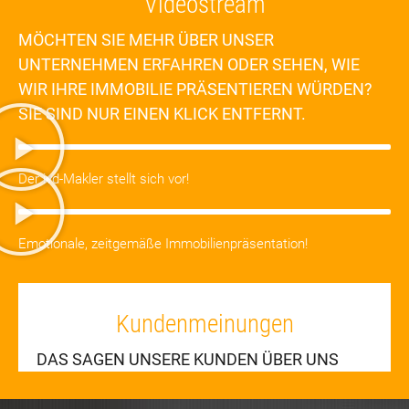
Videostream
MÖCHTEN SIE MEHR ÜBER UNSER
UNTERNEHMEN ERFAHREN ODER SEHEN, WIE
WIR IHRE IMMOBILIE PRÄSENTIEREN WÜRDEN?
SIE SIND NUR EINEN KLICK ENTFERNT.
Der ivd-Makler stellt sich vor!
Emotionale, zeitgemäße Immobilienpräsentation!
Kundenmeinungen
DAS SAGEN UNSERE KUNDEN ÜBER UNS