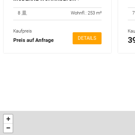
8
Wohnfl.: 253 m²
Kaufpreis
Kau
DETAILS
3
Preis auf Anfrage
+
−