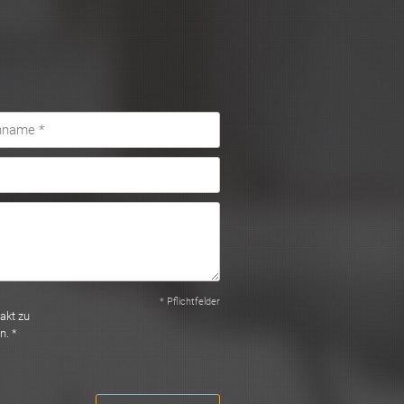
* Pflichtfelder
akt zu
n. *