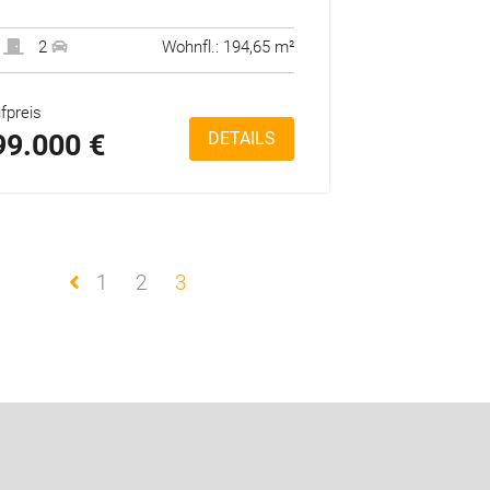
7
2
Wohnfl.: 194,65 m²
fpreis
99.000 €
DETAILS
1
2
3