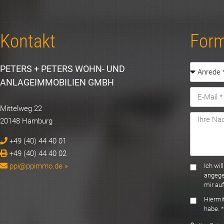
Kontakt
Form
PETERS + PETERS WOHN- UND
ANLAGEIMMOBILIEN GMBH
Mittelweg 22
20148 Hamburg
+49 (40) 44 40 01
+49 (40) 44 40 02
ppi@ppimmo.de »
Ich wi
angege
mir au
Hiermit
habe. *