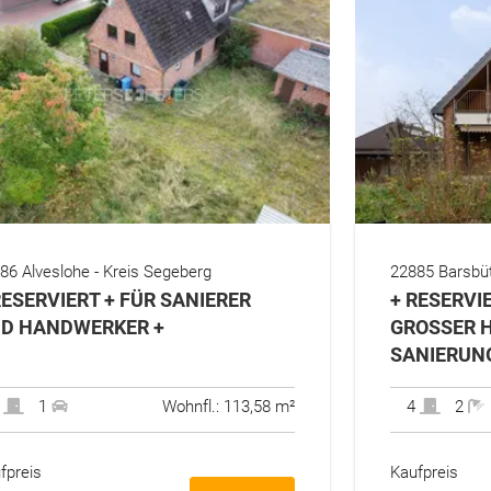
86 Alveslohe - Kreis Segeberg
22885 Barsbüt
RESERVIERT + FÜR SANIERER
+ RESERVI
D HANDWERKER +
GROSSER H
ANIERUNG
3
1
Wohnfl.: 113,58 m²
4
2
fpreis
Kaufpreis