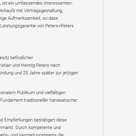
 ist ein umfassendes Interessenten-
erkaufs mit Vertragsgestaltung,
tige Aufmerksamkeit, so dass
e Leistungsgarantie von Peters+Peters
sitz befindlicher
stian und Hennig Peters nach
ndung und 25 Jahre später zur jetzigen
tionalem Publikum und vielfältigen
 Fundament traditioneller hanseatischer
nd Empfehlungen bestätigen diese
nmarkt. Durch kompetente und
riebs- und Vermietungsteams die