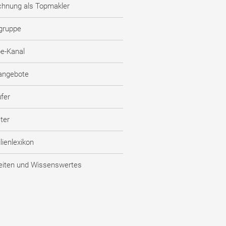
chnung als Topmakler
gruppe
e-Kanal
nangebote
fer
ter
ienlexikon
eiten und Wissenswertes