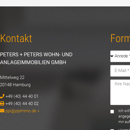
Kontakt
Form
PETERS + PETERS WOHN- UND
ANLAGEIMMOBILIEN GMBH
Mittelweg 22
20148 Hamburg
+49 (40) 44 40 01
+49 (40) 44 40 02
ppi@ppimmo.de »
Ich wi
angege
mir au