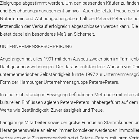
Zielgruppe abgestimmt werden. Um den passenden Käufer zu finden,
und Besichtigungsmanagement sinnvoll. Auch die letzte Phase des V
Notartermin und Wohnungsübergabe erhält bei Peters+Peters die nö
letztendlich der Verkauf erfolgreich abgeschlossen werden kann. Di
bietet dabei ein besonderes Maß an Sicherheit.
UNTERNEHMENSBESCHREIBUNG
Angefangen hat alles 1991 mit dem Ausbau zweier sich im Familienbe
Dachgeschosswohnungen. Der daraus entstandene Wunsch von Chri
unternehmerischer Selbständigkeit führte 1997 zur Unternehmensgrü
Form der Hamburger Unternehmensgruppe Peters+Peters.
In einer sich ständig in Bewegung befindlichen Metropole mit interna
kulturellen Einflüssen agieren Peters+Peters inhabergeführt auf dem
Werte wie Beständigkeit, Zuverlässigkeit und Treue.
Langjährige Mitarbeiter sowie der große Fundus an Stammkunden u
Herangehensweise an einen immer komplexer werdenden Immobilie
vertrauensvolle Zusammenarbeit setzt Peters+Peters mit ihren Vert