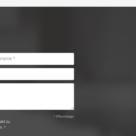
* Pflichtfelder
akt zu
n. *