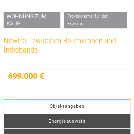
WOHNUNG ZUM
Provisionsfrei für den
KAUF
Erwerber
Newtro - zwischen Baumkronen und
Indiebands
699.000 €
Objektangaben
Energieausweis