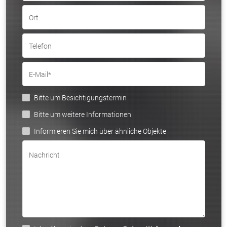
Ort
Telefon
E-Mail*
Bitte um Besichtigungstermin
Bitte um weitere Informationen
Informieren Sie mich über ähnliche Objekte
Nachricht